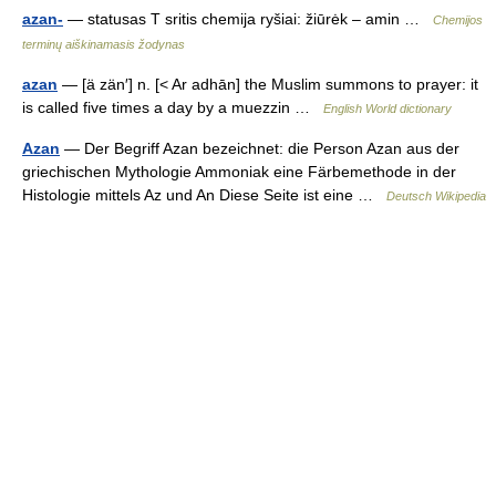
azan-
— statusas T sritis chemija ryšiai: žiūrėk – amin …
Chemijos
terminų aiškinamasis žodynas
azan
— [ä zän′] n. [< Ar adhān] the Muslim summons to prayer: it
is called five times a day by a muezzin …
English World dictionary
Azan
— Der Begriff Azan bezeichnet: die Person Azan aus der
griechischen Mythologie Ammoniak eine Färbemethode in der
Histologie mittels Az und An Diese Seite ist eine …
Deutsch Wikipedia