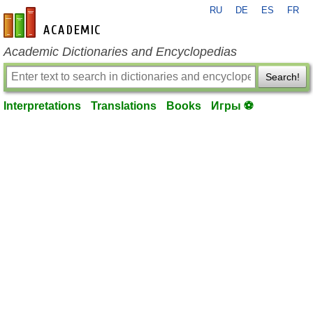
RU
DE
ES
FR
en-academic.com
Academic Dictionaries and Encyclopedias
Search!
Interpretations
Translations
Books
Игры ⚽