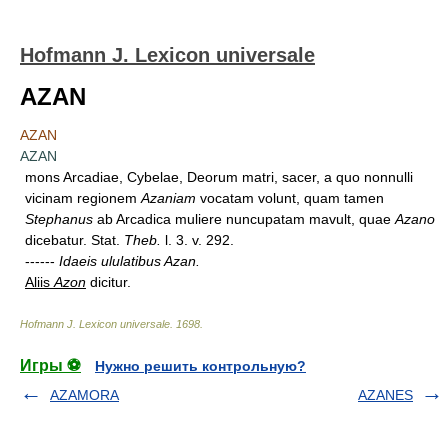
Hofmann J. Lexicon universale
AZAN
AZAN
AZAN
mons Arcadiae, Cybelae, Deorum matri, sacer, a quo nonnulli
vicinam regionem
Azaniam
vocatam volunt, quam tamen
Stephanus
ab Arcadica muliere nuncupatam mavult, quae
Azano
dicebatur. Stat.
Theb.
l. 3. v. 292.
------
Idaeis ululatibus Azan.
Aliis
Azon
dicitur.
Hofmann J. Lexicon universale
.
1698
.
Игры ⚽
Нужно решить контрольную?
AZAMORA
AZANES