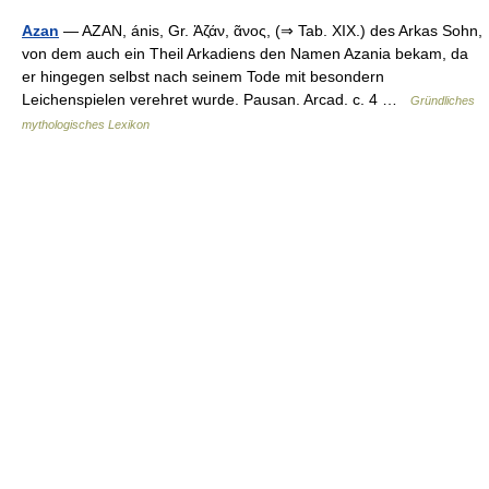
Azan
— AZAN, ánis, Gr. Ἀζάν, ᾶνος, (⇒ Tab. XIX.) des Arkas Sohn,
von dem auch ein Theil Arkadiens den Namen Azania bekam, da
er hingegen selbst nach seinem Tode mit besondern
Leichenspielen verehret wurde. Pausan. Arcad. c. 4 …
Gründliches
mythologisches Lexikon