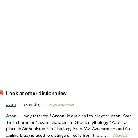
Look at other dictionaries:
azan
— azan·de; …
English syllables
Azan
— may refer to: * Azaan, Islamic call to prayer * Azan, Star
Trek character * Azan, character in Greek mythology * Azan, a
place in Afghanistan * In histology Azan (Az: Azocarmine and An:
aniline blue) is used to distinguish cells from the… …
Wikipedia