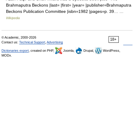
Brahmaputra Beckons |last= |first= |year= |publisher=Brahmaputra
Beckons Publication Committee |isbn=1982 |pages=p. 39… …
Wikipedia
© Academic, 2000-2026
18+
Contact us:
Technical Support
,
Advertising
Dictionaries export
, created on PHP,
Joomla,
Drupal,
WordPress,
MODx.