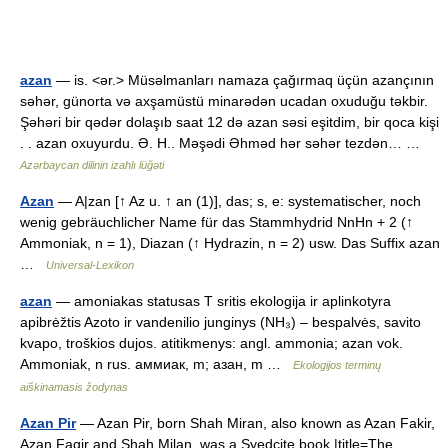
azan
— is. <ər.> Müsəlmanları namaza çağırmaq üçün azançının
səhər, günorta və axşamüstü minarədən ucadan oxuduğu təkbir.
Şəhəri bir qədər dolaşıb saat 12 də azan səsi eşitdim, bir qoca kişi
. . azan oxuyurdu. Ə. H.. Məşədi Əhməd hər səhər tezdən… …
Azərbaycan dilinin izahlı lüğəti
Azan
— A|zan [↑ Az u. ↑ an (1)], das; s, e: systematischer, noch
wenig gebräuchlicher Name für das Stammhydrid NnHn + 2 (↑
Ammoniak, n = 1), Diazan (↑ Hydrazin, n = 2) usw. Das Suffix azan
…
Universal-Lexikon
azan
— amoniakas statusas T sritis ekologija ir aplinkotyra
apibrėžtis Azoto ir vandenilio junginys (NH₃) – bespalvės, savito
kvapo, troškios dujos. atitikmenys: angl. ammonia; azan vok.
Ammoniak, n rus. aммиак, m; азан, m …
Ekologijos terminų
aiškinamasis žodynas
Azan Pir
— Azan Pir, born Shah Miran, also known as Azan Fakir,
Azan Faqir and Shah Milan, was a Syedcite book |title=The